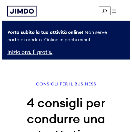
Vai
Search
al
contenuto
Porta subito la tua attività online!
Non serve
carta di credito. Online in pochi minuti.
Inizia ora. È gratis.
CONSIGLI PER IL BUSINESS
4 consigli per
condurre una