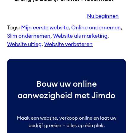
Nu beginnen
Tags:
Mijn eerste website
, 
Online ondernemen
, 
Slim ondernemen
, 
Website als marketing
, 
Website uitleg
, 
Website verbeteren
Bouw uw online
aanwezigheid met Jimdo
Maak een website, verkoop online en laat uw
bedrijf groeien — alles op één plek.