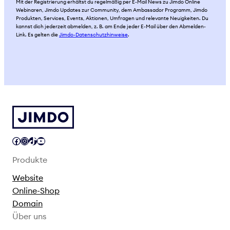
Mit der Registrierung erhältst du regelmäßig per E-Mail News zu Jimdo Online
Webinaren, Jimdo Updates zur Community, dem Ambassador Programm, Jimdo
Produkten, Services, Events, Aktionen, Umfragen und relevante Neuigkeiten. Du
kannst dich jederzeit abmelden, z. B. am Ende jeder E-Mail über den Abmelden-
Link. Es gelten die
Jimdo-Datenschutzhinweise
.
Facebook
Instagram
TikTok
YouTube
Produkte
Website
Online-Shop
Domain
Über uns