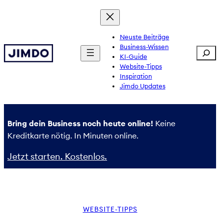
Zum
Inhalt
springen
Neuste Beiträge
Business-Wissen
Sear
KI-Guide
Website-Tipps
Inspiration
Jimdo Updates
Bring dein Business noch heute online!
Keine
Kreditkarte nötig. In Minuten online.
Jetzt starten. Kostenlos.
WEBSITE-TIPPS