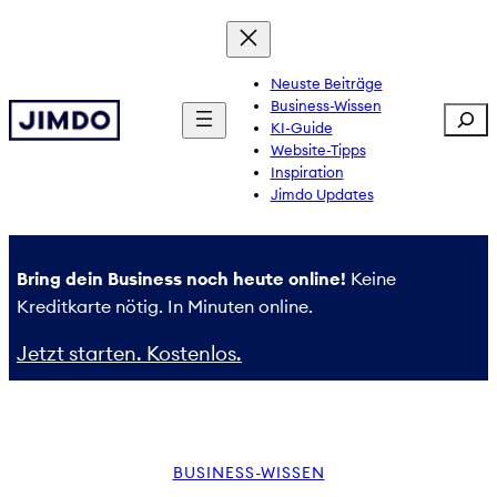
Zum
Inhalt
springen
Neuste Beiträge
Business-Wissen
Sear
KI-Guide
Website-Tipps
Inspiration
Jimdo Updates
Bring dein Business noch heute online!
Keine
Kreditkarte nötig. In Minuten online.
Jetzt starten. Kostenlos.
BUSINESS-WISSEN