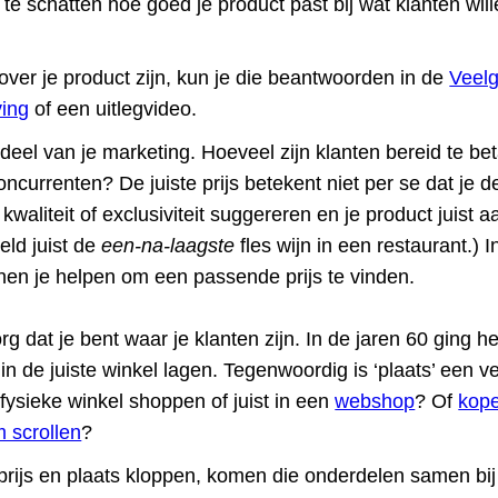
te schatten hoe goed je product past bij wat klanten wil
over je product zijn, kun je die beantwoorden in de
Veelg
ving
of een uitlegvideo.
deel van je marketing. Hoeveel zijn klanten bereid te bet
oncurrenten? De juiste prijs betekent niet per se dat je d
waliteit of exclusiviteit suggereren en je product juist 
eld juist de
een-na-laagste
fles wijn in een restaurant.) 
en je helpen om een passende prijs te vinden.
 dat je bent waar je klanten zijn. In de jaren 60 ging he
in de juiste winkel lagen. Tegenwoordig is ‘plaats’ een ve
 fysieke winkel shoppen of juist in een
webshop
? Of
kope
 scrollen
?
 prijs en plaats kloppen, komen die onderdelen samen bij