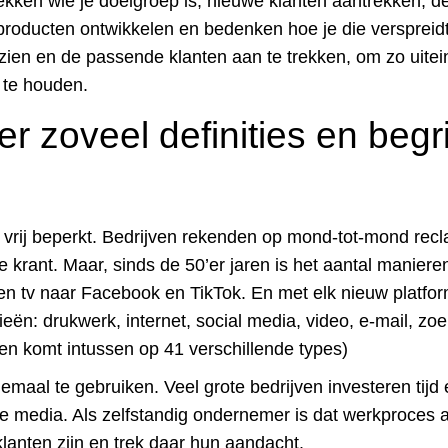
tdekken wie je doelgroep is, nieuwe klanten aantrekken, 
 producten ontwikkelen en bedenken hoe je die verspreidt.
zien en de passende klanten aan te trekken, om zo uitei
 te houden.
r zoveel definities en begr
g vrij beperkt. Bedrijven rekenden op mond-tot-mond rec
ke krant. Maar, sinds de 50’er jaren is het aantal manier
en tv naar Facebook en TikTok. En met elk nieuw platfor
ieën: drukwerk, internet, social media, video, e-mail, 
j en komt intussen op 41 verschillende types)
allemaal te gebruiken. Veel grote bedrijven investeren tijd 
 media. Als zelfstandig ondernemer is dat werkproces 
klanten zijn en trek daar hun aandacht.