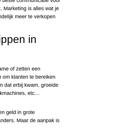
de beste communicatie voor
 Marketing is alles wat je
ndelijk meer te verkopen
ippen in
lame of zetten een
en om klanten te bereiken
m dat erbij kwam, groeide
zoekmachines, etc…
en geld in grote
anders. Maar de aanpak is