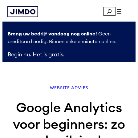
Ga
Search
naar
de
inhoud
Breng uw bedrijf vandaag nog online!
Geen
creditcard nodig. Binnen enkele minuten online.
Begin nu. Het is gratis.
WEBSITE ADVIES
Google Analytics
voor beginners: zo