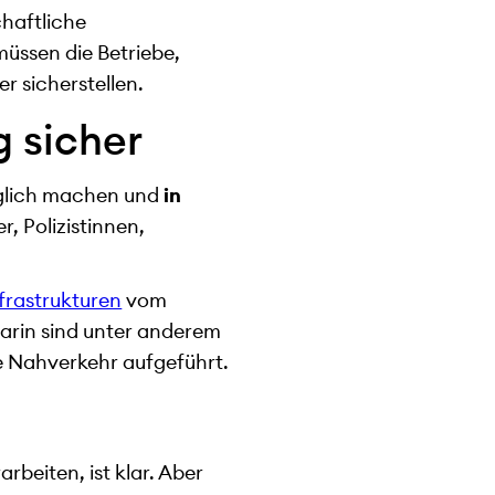
chaftliche
müssen die Betriebe,
r sicherstellen.
g sicher
möglich machen und
in
er, Polizistinnen,
frastrukturen
vom
arin sind unter anderem
e Nahverkehr aufgeführt.
beiten, ist klar. Aber