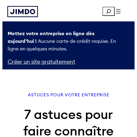
Aller
Search
au
contenu
Mettez votre entreprise en ligne dès
aujourd’hui !
Aucune carte de crédit requise. En
ligne en quelques minutes.
Créer un site gratuitement
ASTUCES POUR VOTRE ENTREPRISE
7 astuces pour
faire connaître