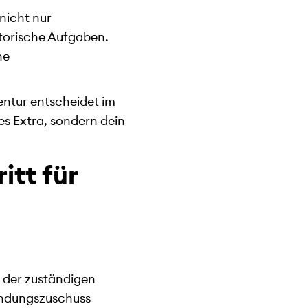
nicht nur
torische Aufgaben.
ne
entur entscheidet im
tes Extra, sondern dein
tt für
i der zuständigen
ründungszuschuss