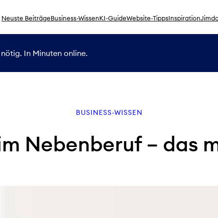
Neuste Beiträge
Business-Wissen
KI-Guide
Website-Tipps
Inspiration
Jimdo
nötig. In Minuten online.
BUSINESS-WISSEN
im Nebenberuf – das m