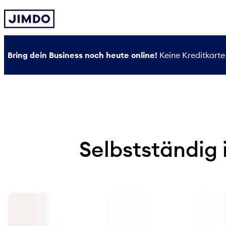
Zum
Inhalt
springen
Bring dein Business noch heute online!
Keine Kreditkarte 
Selbstständig 