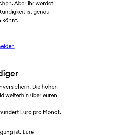
achen. Aber ihr werdet
tändigkeit ist genau
n könnt.
melden
diger
enversichern. Die hohen
id weiterhin über euren
 hundert Euro pro Monat,
gung ist. Eure