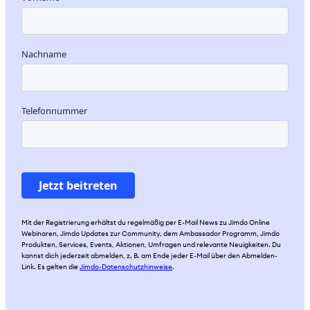
Mit der Registrierung erhältst du regelmäßig per E-Mail News zu Jimdo Online
Webinaren, Jimdo Updates zur Community, dem Ambassador Programm, Jimdo
Produkten, Services, Events, Aktionen, Umfragen und relevante Neuigkeiten. Du
kannst dich jederzeit abmelden, z. B. am Ende jeder E-Mail über den Abmelden-
Link. Es gelten die
Jimdo-Datenschutzhinweise
.