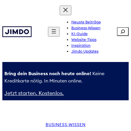
Zum
Inhalt
springen
Neuste Beiträge
Business-Wissen
Sear
KI-Guide
Website-Tipps
Inspiration
Jimdo Updates
Bring dein Business noch heute online!
Keine
Kreditkarte nötig. In Minuten online.
Jetzt starten. Kostenlos.
BUSINESS-WISSEN